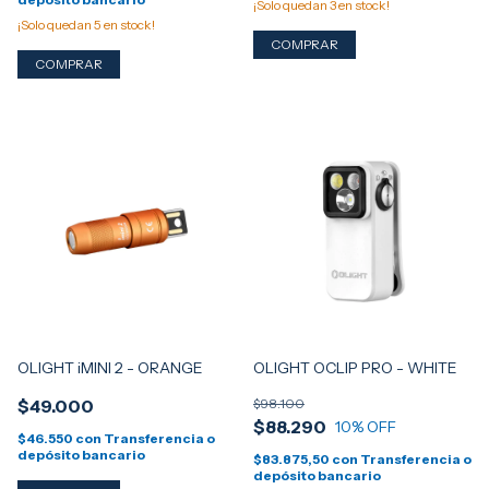
¡Solo quedan
3
en stock!
¡Solo quedan
5
en stock!
OLIGHT iMINI 2 - ORANGE
OLIGHT OCLIP PRO - WHITE
$49.000
$98.100
$88.290
10
% OFF
$46.550
con
Transferencia o
depósito bancario
$83.875,50
con
Transferencia o
depósito bancario