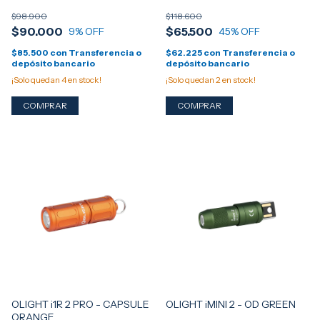
LINTERNA OLIGHT PRO - FDE
PRO
$98.900
$118.600
$90.000
$65.500
9
% OFF
45
% OFF
$85.500
con
Transferencia o
$62.225
con
Transferencia o
depósito bancario
depósito bancario
¡Solo quedan
4
en stock!
¡Solo quedan
2
en stock!
OLIGHT i1R 2 PRO - CAPSULE
OLIGHT iMINI 2 - OD GREEN
ORANGE