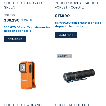
OLIGHT OCLIP PRO - OD
POUCH / MORRAL TACTICO
GREEN
FOREST - COYOTE
$98.100
$17.990
$88.290
10
% OFF
$17.090,50
con
Transferencia o
depósito bancario
$83.875,50
con
Transferencia o
depósito bancario
GRATIS
OLIGHT OCLIP - ORANGE
OLIGHT BATON 3 PRO