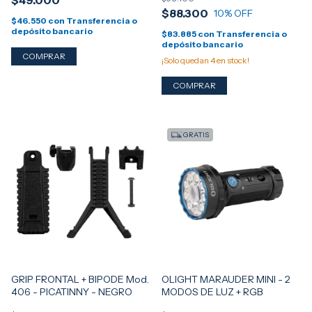
$49.000
$88.300
10
% OFF
$46.550
con
Transferencia o
depósito bancario
$83.885
con
Transferencia o
depósito bancario
¡Solo quedan
4
en stock!
GRATIS
GRIP FRONTAL + BIPODE Mod.
OLIGHT MARAUDER MINI - 2
406 - PICATINNY - NEGRO
MODOS DE LUZ + RGB