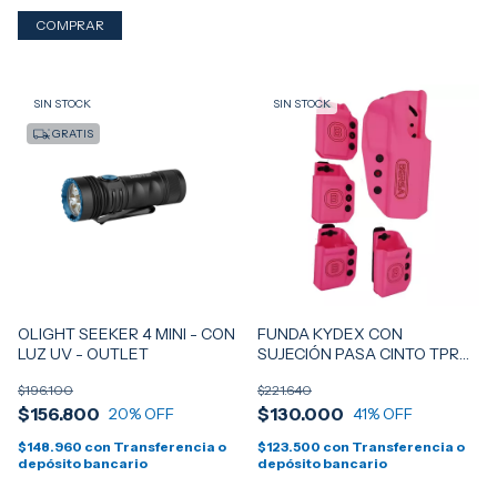
SIN STOCK
SIN STOCK
GRATIS
OLIGHT SEEKER 4 MINI - CON
FUNDA KYDEX CON
LUZ UV - OUTLET
SUJECIÓN PASA CINTO TPR
XT & T + PORTA CARGADOR X
$196.100
$221.640
4 - BUBBLE GUM PINK (
$156.800
$130.000
20
% OFF
EDICIÓN LIMITADA )
41
% OFF
$148.960
con
Transferencia o
$123.500
con
Transferencia o
depósito bancario
depósito bancario