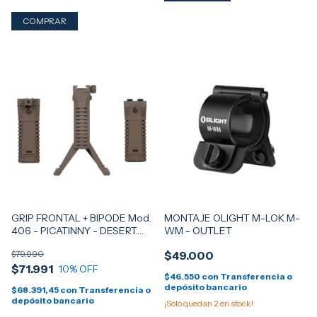
GRIP FRONTAL + BIPODE Mod.
MONTAJE OLIGHT M-LOK M-
406 - PICATINNY - DESERT
WM - OUTLET
TAN
$79.990
$49.000
$71.991
10
% OFF
$46.550
con
Transferencia o
depósito bancario
$68.391,45
con
Transferencia o
depósito bancario
¡Solo quedan
2
en stock!