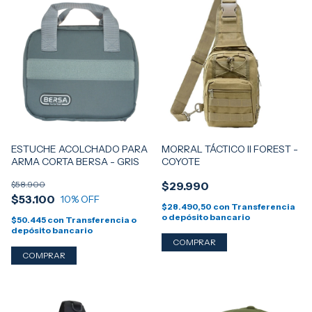
ESTUCHE ACOLCHADO PARA
MORRAL TÁCTICO II FOREST -
ARMA CORTA BERSA - GRIS
COYOTE
$58.900
$29.990
$53.100
10
% OFF
$28.490,50
con
Transferencia
o depósito bancario
$50.445
con
Transferencia o
depósito bancario