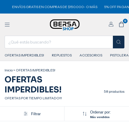
VÍOS GRATIS EN COMPRAS DE $150.000- O MÁS
5% OFF PAGANDO CON 
0
OFERTAS IMPERDIBLES!
REPUESTOS
ACCESORIOS
PISTOLERA
Inicio
>
OFERTAS IMPERDIBLES!
OFERTAS
IMPERDIBLES!
58 productos
OFERTAS POR TIEMPO LIMITADO!!!
Ordenar por:
Filtrar
Más vendidos