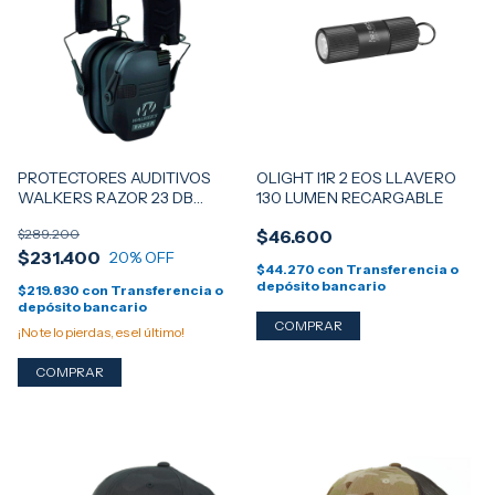
PROTECTORES AUDITIVOS
OLIGHT I1R 2 EOS LLAVERO
WALKERS RAZOR 23 DB
130 LUMEN RECARGABLE
ULTRA SLIM - ELECTRÓNICO 2
$289.200
$46.600
MIC. / PLEGABLES
$231.400
20
% OFF
$44.270
con
Transferencia o
depósito bancario
$219.830
con
Transferencia o
depósito bancario
¡No te lo pierdas, es el último!