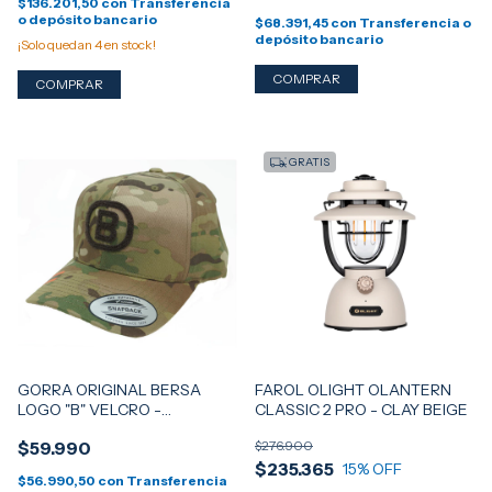
$136.201,50
con
Transferencia
o depósito bancario
$68.391,45
con
Transferencia o
depósito bancario
¡Solo quedan
4
en stock!
GRATIS
GORRA ORIGINAL BERSA
FAROL OLIGHT OLANTERN
LOGO "B" VELCRO -
CLASSIC 2 PRO - CLAY BEIGE
MULTICAM by YUPOONG
$59.990
$276.900
FLEXFIT
$235.365
15
% OFF
$56.990,50
con
Transferencia