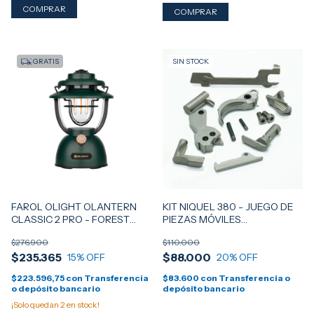
GRATIS
SIN STOCK
FAROL OLIGHT OLANTERN
KIT NIQUEL 380 - JUEGO DE
CLASSIC 2 PRO - FOREST
PIEZAS MÓVILES
GREEN
NIQUELADAS PARA THUNDER
$276.900
$110.000
380
$235.365
$88.000
15
% OFF
20
% OFF
$223.596,75
con
Transferencia
$83.600
con
Transferencia o
o depósito bancario
depósito bancario
¡Solo quedan
2
en stock!