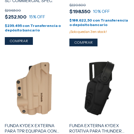
SL- COMMERCIAL SPEC.
$220.600
$296.500
$198.550
10
% OFF
$252.100
15
% OFF
$188.622,50
con
Transferencia
o depósito bancario
$239.495
con
Transferencia o
depósito bancario
¡Solo quedan
3
en stock!
FUNDA KYDEX EXTERNA
FUNDA EXTERNA KYDEX
PARA TPR EQUIPADA CON
ROTATIVA PARA THUNDER