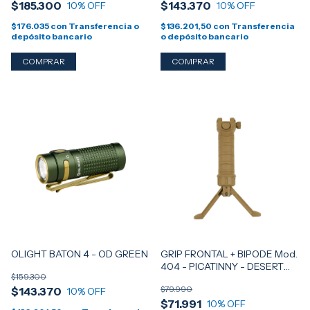
$185.300
$143.370
10
% OFF
10
% OFF
$176.035
con
Transferencia o
$136.201,50
con
Transferencia
depósito bancario
o depósito bancario
OLIGHT BATON 4 - OD GREEN
GRIP FRONTAL + BIPODE Mod.
404 - PICATINNY - DESERT
$159.300
TAN
$79.990
$143.370
10
% OFF
$71.991
10
% OFF