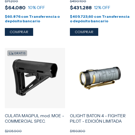
$71.200
$490.100
$64.080
$431.288
10
% OFF
12
% OFF
$60.876
con
Transferencia o
$409.723,60
con
Transferencia
depósito bancario
o depósito bancario
GRATIS
CULATA MAGPUL mod. MOE -
OLIGHT BATON 4 - FIGHTER
COMMERCIAL SPEC.
PILOT - EDICIÓN LIMITADA
$205.900
$159.300