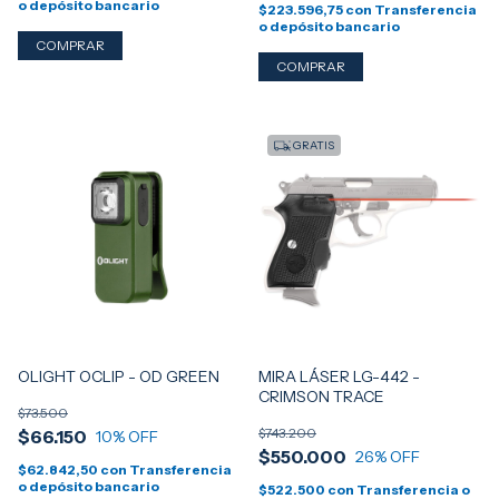
o depósito bancario
$223.596,75
con
Transferencia
o depósito bancario
GRATIS
OLIGHT OCLIP - OD GREEN
MIRA LÁSER LG-442 -
CRIMSON TRACE
$73.500
$743.200
$66.150
10
% OFF
$550.000
26
% OFF
$62.842,50
con
Transferencia
o depósito bancario
$522.500
con
Transferencia o