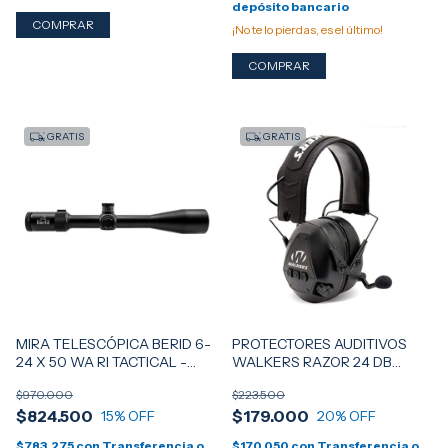
depósito bancario
¡No te lo pierdas, es el último!
GRATIS
GRATIS
MIRA TELESCÓPICA BERID 6-
PROTECTORES AUDITIVOS
24 X 50 WA RI TACTICAL -
WALKERS RAZOR 24 DB
RETÍCULO ILUMINADO G74
BLUETOOTH - PASIVOS C/
$970.000
$223.500
MICROFONO
$824.500
$179.000
15
% OFF
20
% OFF
$783.275
con
Transferencia o
$170.050
con
Transferencia o