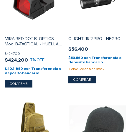
MIRA RED DOT B-OPTICS
OLIGHT i1R 2 PRO - NEGRO
Mod. B-TACTICAL - HUELLA
$56.400
RMR - ARMA CORTA / ARMA
$454.700
LARGA + JAULA ANTI GOLPES
$53.580
con
Transferencia o
$424.200
- OFERTA LIMITADA!!!
7
% OFF
depósito bancario
$402.990
con
Transferencia o
¡Solo quedan
5
en stock!
depósito bancario