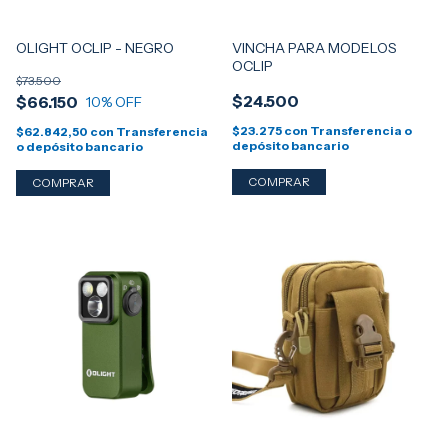
OLIGHT OCLIP - NEGRO
VINCHA PARA MODELOS
OCLIP
$73.500
$24.500
$66.150
10
% OFF
$23.275
con
Transferencia o
$62.842,50
con
Transferencia
depósito bancario
o depósito bancario