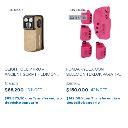
SIN STOCK
SIN STOCK
GRATIS
OLIGHT OCLIP PRO -
FUNDA KYDEX CON
ANCIENT SCRIPT - EDICIÓN
SUJECIÓN TEKLOK PARA TPR
LIMITADA
XT + PORTA CARGADOR X 4-
$98.100
$257.100
TPR T - BUBBLE GUM PINK (
$88.290
$150.000
10
% OFF
EDICIÓN LIMITADA )
42
% OFF
$83.875,50
con
Transferencia o
$142.500
con
Transferencia o
depósito bancario
depósito bancario