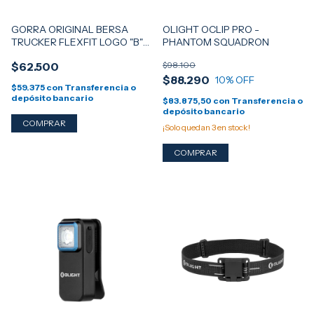
GORRA ORIGINAL BERSA
OLIGHT OCLIP PRO -
TRUCKER FLEXFIT LOGO "B"
PHANTOM SQUADRON
VELCRO - MULTICAM TROPIC
$62.500
$98.100
by YUPOONG FLEXFIT
$88.290
10
% OFF
$59.375
con
Transferencia o
depósito bancario
$83.875,50
con
Transferencia o
depósito bancario
¡Solo quedan
3
en stock!