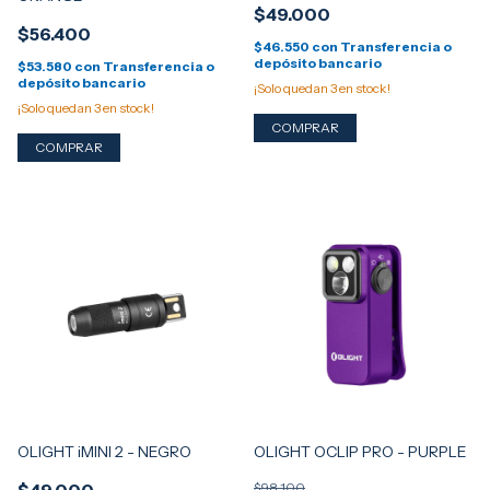
$49.000
$56.400
$46.550
con
Transferencia o
depósito bancario
$53.580
con
Transferencia o
depósito bancario
¡Solo quedan
3
en stock!
¡Solo quedan
3
en stock!
OLIGHT iMINI 2 - NEGRO
OLIGHT OCLIP PRO - PURPLE
$98.100