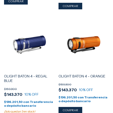
OLIGHT BATON 4 - REGAL
OLIGHT BATON 4 - ORANGE
BLUE
$159.300
$159.300
$143.370
10
% OFF
$143.370
10
% OFF
$136.201,50
con
Transferencia
o depósito bancario
$136.201,50
con
Transferencia
o depósito bancario
¡Solo quedan
3
en stock!