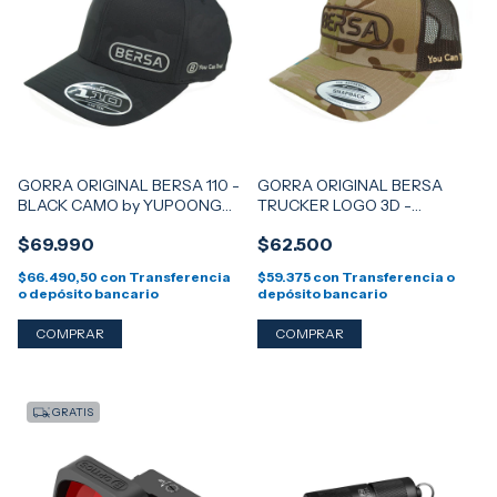
GORRA ORIGINAL BERSA 110 -
GORRA ORIGINAL BERSA
BLACK CAMO by YUPOONG
TRUCKER LOGO 3D -
FLEXFIT
MULTICAM ARID by YUPOONG
$69.990
$62.500
FLEXFIT
$66.490,50
con
Transferencia
$59.375
con
Transferencia o
o depósito bancario
depósito bancario
GRATIS