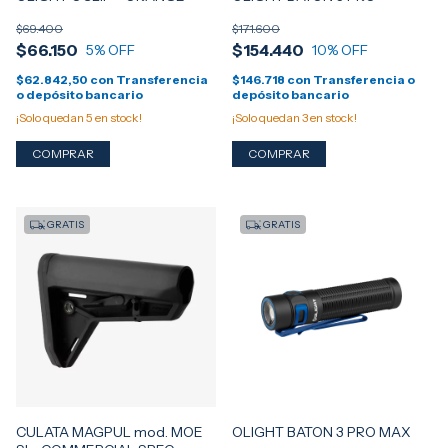
$69.400
$171.600
$66.150
$154.440
5
% OFF
10
% OFF
$62.842,50
con
Transferencia
$146.718
con
Transferencia o
o depósito bancario
depósito bancario
¡Solo quedan
5
en stock!
¡Solo quedan
3
en stock!
GRATIS
GRATIS
CULATA MAGPUL mod. MOE
OLIGHT BATON 3 PRO MAX