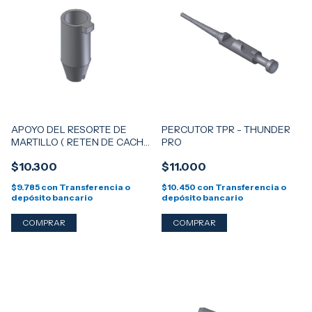
APOYO DEL RESORTE DE
PERCUTOR TPR - THUNDER
MARTILLO ( RETEN DE CACHA
PRO
)
$10.300
$11.000
$9.785
con
Transferencia o
$10.450
con
Transferencia o
depósito bancario
depósito bancario