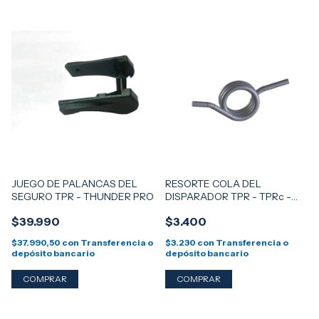
JUEGO DE PALANCAS DEL
RESORTE COLA DEL
SEGURO TPR - THUNDER PRO
DISPARADOR TPR - TPRc -
THUNDER PRO 9 y 40
$39.990
$3.400
$37.990,50
con
Transferencia o
$3.230
con
Transferencia o
depósito bancario
depósito bancario