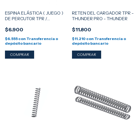
ESPINA ELÁSTICA ( JUEGO )
RETEN DEL CARGADOR TPR -
DE PERCUTOR TPR /
THUNDER PRO - THUNDER
THUNDER
$6.900
$11.800
$6.555
con
Transferencia o
$11.210
con
Transferencia o
depósito bancario
depósito bancario