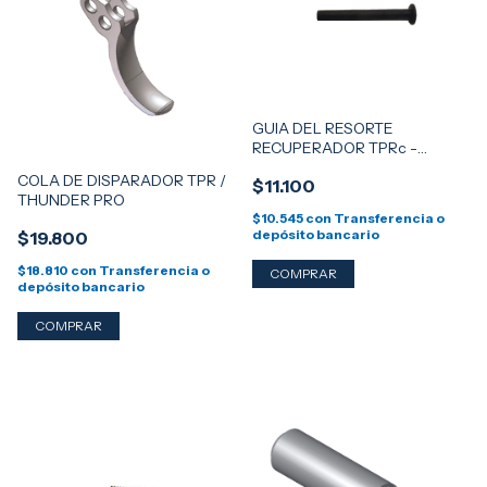
GUIA DEL RESORTE
RECUPERADOR TPRc -
THUNDER UC (COMPACT)
COLA DE DISPARADOR TPR /
$11.100
THUNDER PRO
$10.545
con
Transferencia o
depósito bancario
$19.800
$18.810
con
Transferencia o
depósito bancario