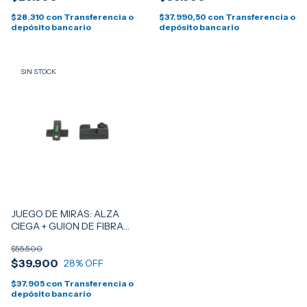
$28.310
con
Transferencia o
$37.990,50
con
Transferencia o
depósito bancario
depósito bancario
SIN STOCK
JUEGO DE MIRAS: ALZA
CIEGA + GUION DE FIBRA
ÓPTICA TPR ( VERDE )
$55.500
$39.900
28
% OFF
$37.905
con
Transferencia o
depósito bancario