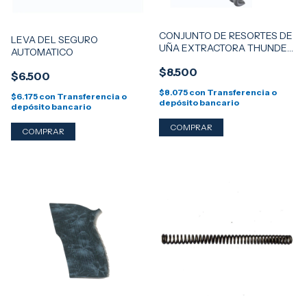
CONJUNTO DE RESORTES DE
LEVA DEL SEGURO
UÑA EXTRACTORA THUNDER
AUTOMATICO
/ THUNDER PRO / TPR9 /
$8.500
TPRc - mod. ANTERIOR 2020
$6.500
$8.075
con
Transferencia o
$6.175
con
Transferencia o
depósito bancario
depósito bancario