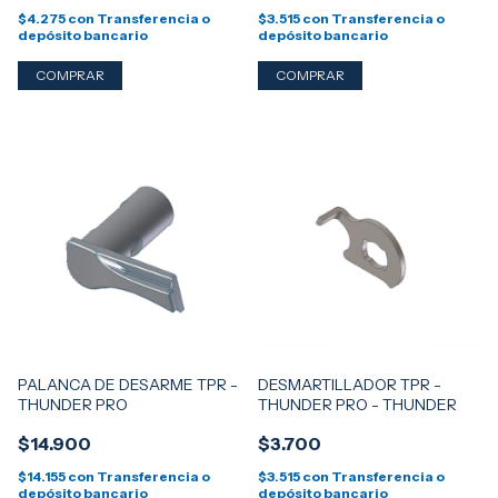
$4.275
con
Transferencia o
$3.515
con
Transferencia o
depósito bancario
depósito bancario
PALANCA DE DESARME TPR -
DESMARTILLADOR TPR -
THUNDER PRO
THUNDER PRO - THUNDER
$14.900
$3.700
$14.155
con
Transferencia o
$3.515
con
Transferencia o
depósito bancario
depósito bancario