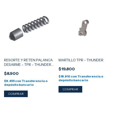
RESORTE Y RETEN PALANCA
MARTILLO TPR - THUNDER
DESARME - TPR - THUNDER
$19.800
PRO
$8.900
$18.810
con
Transferencia o
depósito bancario
$8.455
con
Transferencia o
depósito bancario