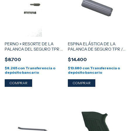
PERNO + RESORTE DE LA
ESPINA ELÁSTICA DE LA
PALANCA DEL SEGURO TPR -
PALANCA DE SEGURO TPR /
THUNDER PRO - THUNDER
THUNDER - X 4 UNIDADES
$8.700
$14.400
$8.265
con
Transferencia o
$13.680
con
Transferencia o
depósito bancario
depósito bancario