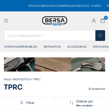
ENVÍOS GRATIS EN COMPRAS DE $150.000- O MÁS
5% OFF
0
OFERTAS IMPERDIBLES!
REPUESTOS
ACCESORIOS
PISTOLERA
Inicio
>
REPUESTOS
>
TPRC
TPRC
47 productos
Ordenar por:
Filtrar
Más vendidos