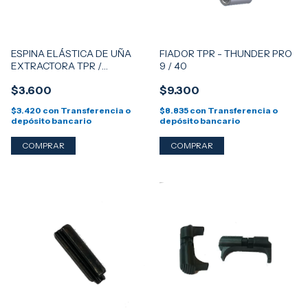
ESPINA ELÁSTICA DE UÑA
FIADOR TPR - THUNDER PRO
EXTRACTORA TPR /
9 / 40
THUNDER / BPcc
$3.600
$9.300
$3.420
con
Transferencia o
$8.835
con
Transferencia o
depósito bancario
depósito bancario