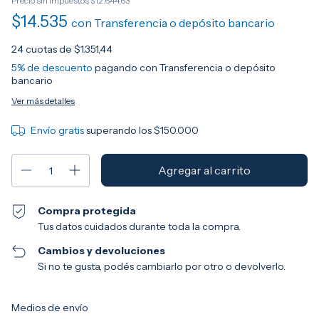
Precio sin impuestos
$12.644,63
$14.535
con
Transferencia o depósito bancario
24
cuotas de
$1.351,44
5% de descuento
pagando con Transferencia o depósito
bancario
Ver más detalles
Envío gratis
superando los
$150.000
Compra protegida
Tus datos cuidados durante toda la compra.
Cambios y devoluciones
Si no te gusta, podés cambiarlo por otro o devolverlo.
Entregas para el CP:
Cambiar CP
Medios de envío