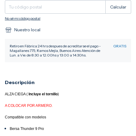
Calcular
No sé mi código postal
Nuestro local
Retiro en Fábrica 24 hrs despues de acreditarse el pago -
GRATIS
Magallanes 775, Ramos Mejía, Buenos Aires Atención de
Lun. a Vie. de 8:30 a 12:00hs y 13:00 a 14:30hs.
Descripción
ALZA CIEGA (
Incluye el tornillo
)
A COLOCAR POR ARMERO.
Compatible con modelos
Bersa Thunder 9 Pro