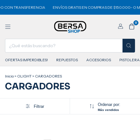
O CON TRANSFERENCIA
ENVÍOS GRATIS EN COMPRAS DE $150.000- O M
0
OFERTAS IMPERDIBLES!
REPUESTOS
ACCESORIOS
PISTOLERA
Inicio
>
OLIGHT
>
CARGADORES
CARGADORES
Ordenar por:
Filtrar
Más vendidos