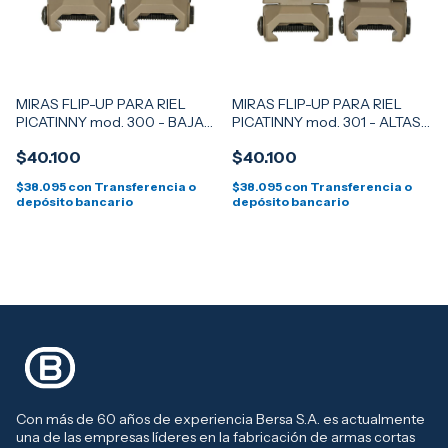
MIRAS FLIP-UP PARA RIEL
MIRAS FLIP-UP PARA RIEL
PICATINNY mod. 300 - BAJAS
PICATINNY mod. 301 - ALTAS -
- DESERT TAN
DESERT TAN
$40.100
$40.100
$38.095
con
Transferencia o
$38.095
con
Transferencia o
depósito bancario
depósito bancario
Con más de 60 años de experiencia Bersa S.A. es actualmente
una de las empresas líderes en la fabricación de armas cortas