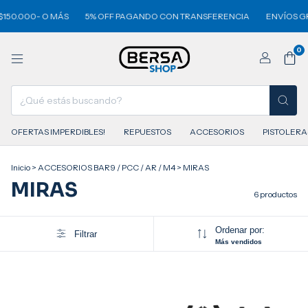
150.000- O MÁS
5% OFF PAGANDO CON TRANSFERENCIA
ENVÍOS GRA
0
OFERTAS IMPERDIBLES!
REPUESTOS
ACCESORIOS
PISTOLERA
Inicio
>
ACCESORIOS BAR9 / PCC / AR / M4
>
MIRAS
MIRAS
6 productos
Ordenar por:
Filtrar
Más vendidos