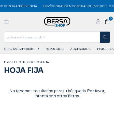
O CON TRANSFERENCIA
ENVÍOS GRATIS EN COMPRAS DE $150.000- O 
0
OFERTAS IMPERDIBLES!
REPUESTOS
ACCESORIOS
PISTOLERA
Inicio
>
CUCHILLOS
>
HOJA FIJA
HOJA FIJA
No tenemos resultados para tu búsqueda. Por favor,
intentá con otros filtros.