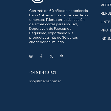
ACCE
Con más de 60 años de experiencia
REPU
Bersa S.A. es actualmente una de las
empresas líderes en la fabricación
LINT
de armas cortas para uso Civil,
Deportivo y de Fuerzas de
PROT
Seguridad, exportando sus
productos a más de 30 países
INDU
alrededor del mundo.
+54 9 11 44131671
shop@bersa.com.ar