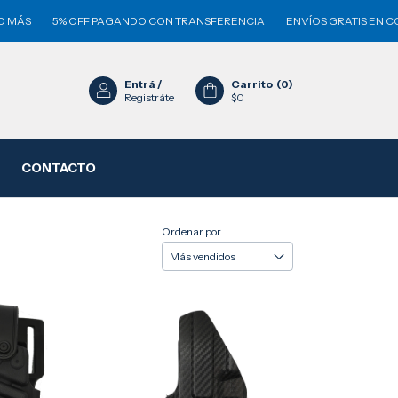
ÁS
5% OFF PAGANDO CON TRANSFERENCIA
ENVÍOS GRATIS EN COMP
Entrá
/
Carrito
(
0
)
Registráte
$0
CONTACTO
Ordenar por