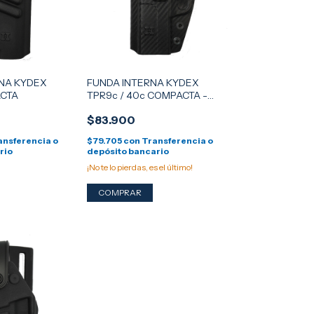
NA KYDEX
FUNDA INTERNA KYDEX
CTA
TPR9c / 40c COMPACTA -
FIBRA DE CARBONO
$83.900
ansferencia o
$79.705
con
Transferencia o
rio
depósito bancario
¡No te lo pierdas, es el último!