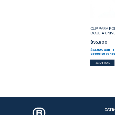
CLIP PARA PO
OCULTA UNIV
ANCLAJE PIC
$35.600
$33.820
con
Tr
depósito banc
CATE