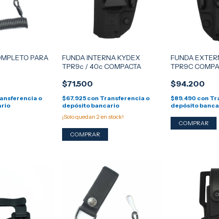
COMPLETO PARA
FUNDA INTERNA KYDEX
FUNDA EXTER
TPR9c / 40c COMPACTA
TPR9C COMPA
$71.500
$94.200
ansferencia o
$67.925
con
Transferencia o
$89.490
con
Tr
ario
depósito bancario
depósito banca
¡Solo quedan
2
en stock!