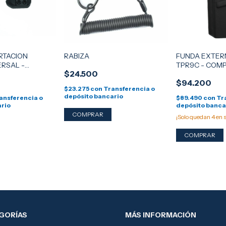
RTACION
RABIZA
FUNDA EXTER
ERSAL -
TPR9C - COMP
$24.500
ATINNY
$94.200
$23.275
con
Transferencia o
depósito bancario
ansferencia o
$89.490
con
Tr
ario
depósito banca
¡Solo quedan
4
en s
GORÍAS
MÁS INFORMACIÓN