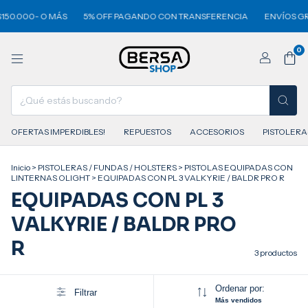
150.000- O MÁS
5% OFF PAGANDO CON TRANSFERENCIA
ENVÍOS GRA
0
OFERTAS IMPERDIBLES!
REPUESTOS
ACCESORIOS
PISTOLERA
Inicio
>
PISTOLERAS / FUNDAS / HOLSTERS
>
PISTOLAS EQUIPADAS CON
LINTERNAS OLIGHT
>
EQUIPADAS CON PL 3 VALKYRIE / BALDR PRO R
EQUIPADAS CON PL 3
VALKYRIE / BALDR PRO
R
3 productos
Ordenar por:
Filtrar
Más vendidos