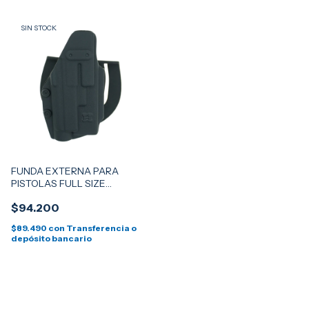
SIN STOCK
FUNDA EXTERNA PARA
PISTOLAS FULL SIZE
EQUIPADAS CON LINTERNAS
$94.200
OLIGHT GRANDE - MODELOS
BALDR PRO R / PL 3S / PL 3R /
$89.490
con
Transferencia o
PL PRO
depósito bancario