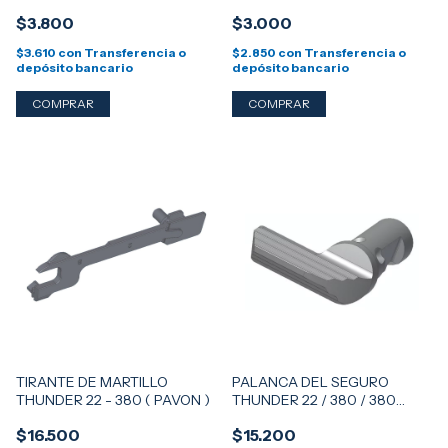
$3.800
$3.000
$3.610
con
Transferencia o
$2.850
con
Transferencia o
depósito bancario
depósito bancario
TIRANTE DE MARTILLO
PALANCA DEL SEGURO
THUNDER 22 - 380 ( PAVON )
THUNDER 22 / 380 / 380
PLUS
$16.500
$15.200