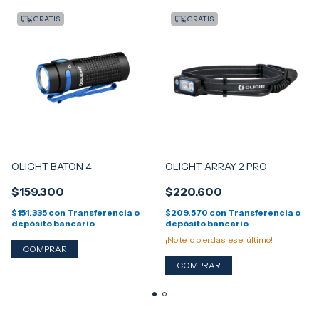
GRATIS
GRATIS
OLIGHT BATON 4
OLIGHT ARRAY 2 PRO
$159.300
$220.600
$151.335
con
Transferencia o
$209.570
con
Transferencia o
depósito bancario
depósito bancario
¡No te lo pierdas, es el último!