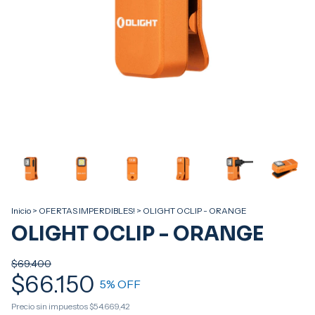
Inicio
>
OFERTAS IMPERDIBLES!
>
OLIGHT OCLIP - ORANGE
OLIGHT OCLIP - ORANGE
$69.400
$66.150
5
% OFF
Precio sin impuestos
$54.669,42