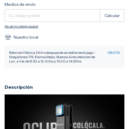
Entregas para el CP:
Cambiar CP
Medios de envío
Calcular
No sé mi código postal
Nuestro local
Retiro en Fábrica 24 hrs despues de acreditarse el pago -
GRATIS
Magallanes 775, Ramos Mejía, Buenos Aires Atención de
Lun. a Vie. de 8:30 a 12:00hs y 13:00 a 14:30hs.
Descripción