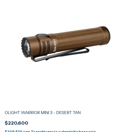
OLIGHT WARRIOR MINI 3 - DESERT TAN
OL
$220.600
$
$209.570
con
Transferencia o depósito bancario
$2