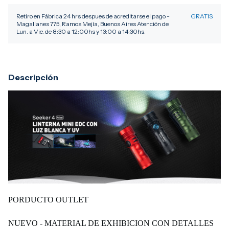
Retiro en Fábrica 24 hrs despues de acreditarse el pago -
GRATIS
Magallanes 775, Ramos Mejía, Buenos Aires Atención de
Lun. a Vie. de 8:30 a 12:00hs y 13:00 a 14:30hs.
Descripción
PORDUCTO OUTLET
NUEVO - MATERIAL DE EXHIBICION CON DETALLES