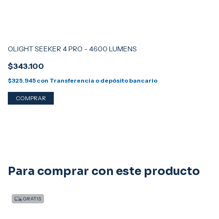
OLIGHT SEEKER 4 PRO - 4600 LUMENS
OL
$343.100
$
$325.945
con
Transferencia o depósito bancario
$3
¡S
Para comprar con este producto
GRATIS