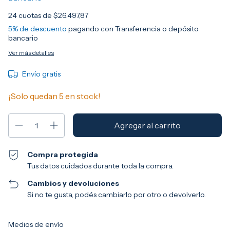
24
cuotas de
$26.497,87
5% de descuento
pagando con Transferencia o depósito
bancario
Ver más detalles
Envío gratis
¡Solo quedan
5
en stock!
Compra protegida
Tus datos cuidados durante toda la compra.
Cambios y devoluciones
Si no te gusta, podés cambiarlo por otro o devolverlo.
Entregas para el CP:
Cambiar CP
Medios de envío