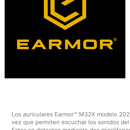
Los auriculares Earmor™ M32X modelo 2024,
vez que permiten escuchar los sonidos del
Estos se detectan mediante dos micrófonos