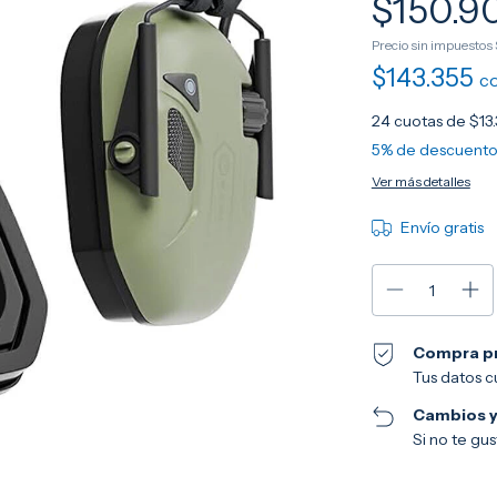
$150.9
Precio sin impuestos
$143.355
c
24
cuotas de
$13
5% de descuent
Ver más detalles
Envío gratis
Compra p
Tus datos c
Cambios y
Si no te gu
Entregas para el CP: