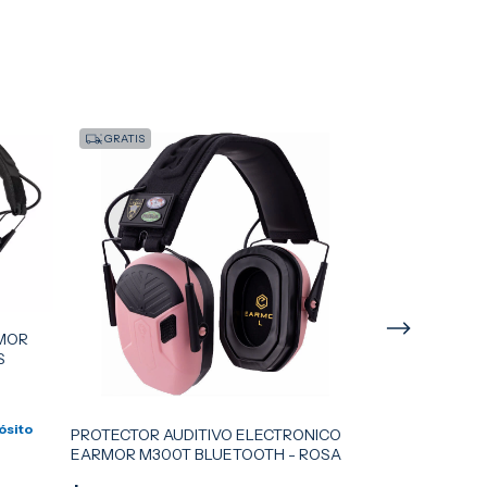
GRATIS
GRATIS
RMOR
S
ósito
PROTECTOR AUDITIVO ELECTRONICO
PROTECTOR AU
EARMOR M300T BLUETOOTH - ROSA
EARMOR BLUE