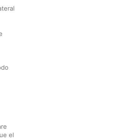
ateral
e
odo
are
ue el