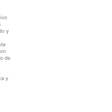
ivo
n
do y
nte
con
po de
ca y