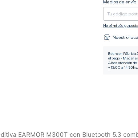
Medios de envío
No sé mi código posta
Nuestro loca
Retiro en Fábrica 
el pago - Magalla
Aires Atención de 
y 13:00 a 14:30hs.
 auditiva EARMOR M300T con Bluetooth 5.3 com