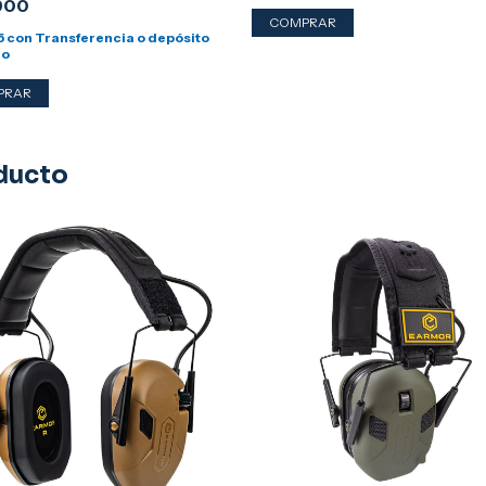
900
5
con
Transferencia o depósito
io
ducto