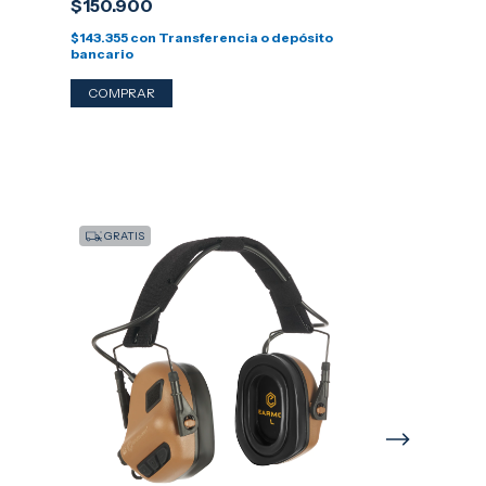
$150.900
$150.900
$143.355
con
Transferencia o depósito
$143.355
con
Tra
bancario
bancario
GRATIS
GRATIS
PROTECTOR AU