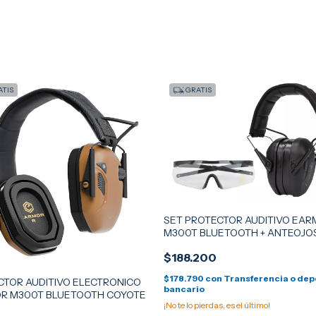
TIS
GRATIS
SET PROTECTOR AUDITIVO EA
M300T BLUETOOTH + ANTEOJO
$188.200
$178.790
con
Transferencia o dep
CTOR AUDITIVO ELECTRONICO
bancario
R M300T BLUETOOTH COYOTE
¡No te lo pierdas, es el último!