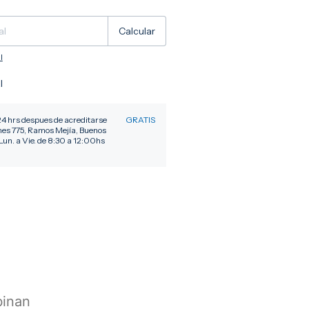
Cambiar CP
Calcular
l
l
24 hrs despues de acreditarse
GRATIS
nes 775, Ramos Mejía, Buenos
Lun. a Vie. de 8:30 a 12:00hs
binan