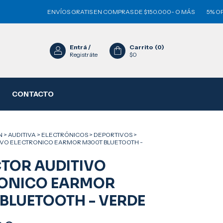
ENVÍOS GRATIS EN COMPRAS DE $150.000- O MÁS
5% OFF PAGA
Entrá
/
Carrito
(
0
)
Registráte
$0
CONTACTO
N
>
AUDITIVA
>
ELECTRÓNICOS
>
DEPORTIVOS
>
IVO ELECTRONICO EARMOR M300T BLUETOOTH -
TOR AUDITIVO
RONICO EARMOR
BLUETOOTH - VERDE