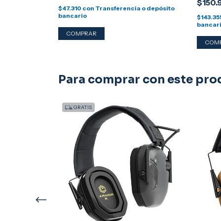
$150.
$47.310
con
Transferencia o depósito
bancario
a o depósito
$143.35
bancar
Para comprar con este pro
GRATIS