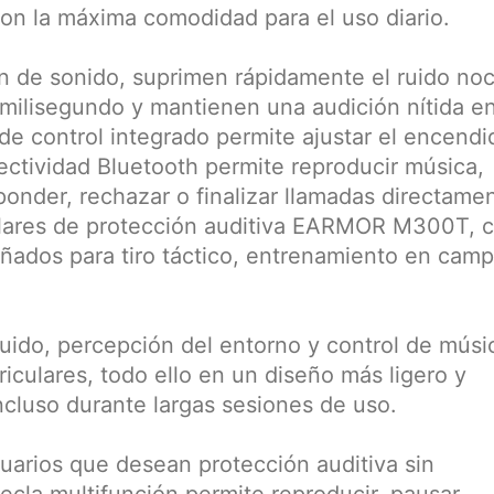
on la máxima comodidad para el uso diario.
n de sonido, suprimen rápidamente el ruido noc
milisegundo y mantienen una audición nítida e
 de control integrado permite ajustar el encendi
ectividad Bluetooth permite reproducir música,
ponder, rechazar o finalizar llamadas directame
culares de protección auditiva EARMOR M300T, 
eñados para tiro táctico, entrenamiento en cam
ido, percepción del entorno y control de músi
iculares, todo ello en un diseño más ligero y
ncluso durante largas sesiones de uso.
arios que desean protección auditiva sin
ecla multifunción permite reproducir, pausar,