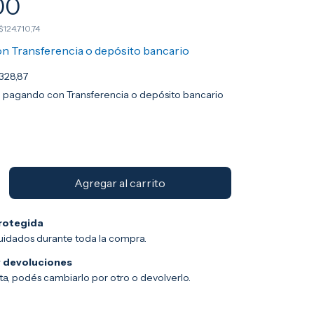
00
$124.710,74
on
Transferencia o depósito bancario
.328,87
o
pagando con Transferencia o depósito bancario
rotegida
uidados durante toda la compra.
 devoluciones
sta, podés cambiarlo por otro o devolverlo.