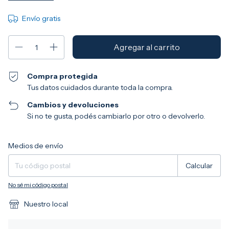
Envío gratis
Compra protegida
Tus datos cuidados durante toda la compra.
Cambios y devoluciones
Si no te gusta, podés cambiarlo por otro o devolverlo.
Entregas para el CP:
Cambiar CP
Medios de envío
Calcular
No sé mi código postal
Nuestro local