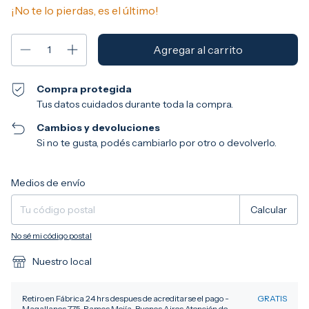
¡No te lo pierdas, es el último!
Compra protegida
Tus datos cuidados durante toda la compra.
Cambios y devoluciones
Si no te gusta, podés cambiarlo por otro o devolverlo.
Entregas para el CP:
Cambiar CP
Medios de envío
Calcular
No sé mi código postal
Nuestro local
Retiro en Fábrica 24 hrs despues de acreditarse el pago -
GRATIS
Magallanes 775, Ramos Mejía, Buenos Aires Atención de