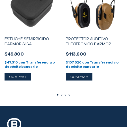
ESTUCHE SEMIRRIGIDO
PROTECTOR AUDITIVO
EARMOR S16A
ELECTRONICO EARMOR
M300A - COYOTE
$49.800
$113.600
$47.310
con
Transferencia o
$107.920
con
Transferencia o
depósito bancario
depósito bancario