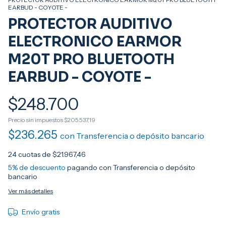
EARBUD - COYOTE -
PROTECTOR AUDITIVO
ELECTRONICO EARMOR
M20T PRO BLUETOOTH
EARBUD - COYOTE -
$248.700
Precio sin impuestos
$205.537,19
$236.265
con
Transferencia o depósito bancario
24
cuotas de
$21.967,46
5% de descuento
pagando con Transferencia o depósito
bancario
Ver más detalles
Envío gratis