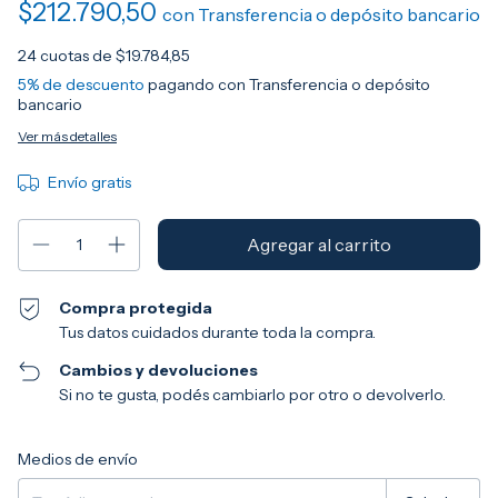
$212.790,50
con
Transferencia o depósito bancario
24
cuotas de
$19.784,85
5% de descuento
pagando con Transferencia o depósito
bancario
Ver más detalles
Envío gratis
Compra protegida
Tus datos cuidados durante toda la compra.
Cambios y devoluciones
Si no te gusta, podés cambiarlo por otro o devolverlo.
Entregas para el CP:
Cambiar CP
Medios de envío