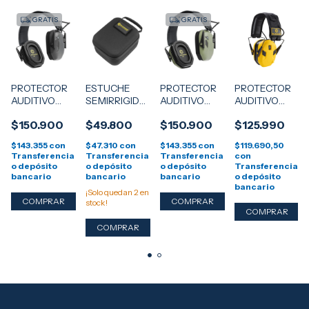
GRATIS
GRATIS
PROTECTOR
ESTUCHE
PROTECTOR
PROTECTOR
AUDITIVO
SEMIRRIGIDO
AUDITIVO
AUDITIVO
ELECTRONICO
EARMOR
ELECTRONICO
ELECTRONICO
$150.900
$49.800
$150.900
$125.990
EARMOR
S16A
EARMOR
EARMOR
BLUETOOTH
M300T
M300X
$143.355
con
$47.310
con
$143.355
con
$119.690,50
M300T -
BLUETOOTH
AMARILLO
Transferencia
Transferencia
Transferencia
con
NEGRO
- VERDE
o depósito
o depósito
o depósito
Transferencia
bancario
bancario
bancario
o depósito
bancario
¡Solo quedan
2
en
stock!