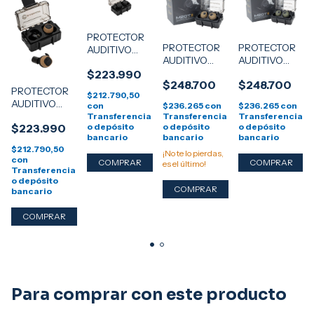
PROTECTOR
PROTECTOR
PROTECTOR
AUDITIVO
AUDITIVO
AUDITIVO
ELECTRONICO
ELECTRONICO
ELECTRONICO
$223.990
EARMOR
$248.700
O
$248.700
EARMOR
EARMOR
M20 NEGRO
PROTECTOR
$212.790,50
M20T PRO
M20T PRO
AUDITIVO
$236.265
con
$236.265
con
con
BLUETOOTH
BLUETOOTH
ELECTRONICO
Transferencia
Transferencia
Transferencia
EARBUD -
EARBUD -
o depósito
$223.990
o depósito
o depósito
EARMOR
COYOTE -
VERDE -
bancario
bancario
bancario
M20 -
$212.790,50
¡No te lo pierdas,
COYOTE
con
es el último!
Transferencia
o depósito
bancario
Para comprar con este producto