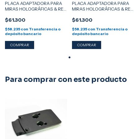
PLACA ADAPTADORA PARA
PLACA ADAPTADORA PARA
MIRAS HOLOGRÁFICAS & RED
MIRAS HOLOGRÁFICAS & RED
DOT PARA BPcc / GLOCK -
DOT PARA TPR / SIG SAUER -
$61.300
$61.300
HUELLA RMSc
HUELLA RMSc
$58.235
con
Transferencia o
$58.235
con
Transferencia o
depósito bancario
depósito bancario
Para comprar con este producto