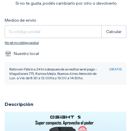
Si no te gusta, podés cambiarlo por otro o devolverlo.
Entregas para el CP:
Cambiar CP
Medios de envío
Calcular
No sé mi código postal
Nuestro local
Retiro en Fábrica 24 hrs despues de acreditarse el pago -
GRATIS
Magallanes 775, Ramos Mejía, Buenos Aires Atención de
Lun. a Vie. de 8:30 a 12:00hs y 13:00 a 14:30hs.
Descripción