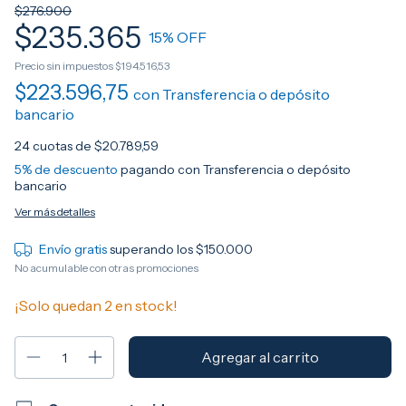
$276.900
$235.365
15
% OFF
Precio sin impuestos
$194.516,53
$223.596,75
con
Transferencia o depósito
bancario
24
cuotas de
$20.789,59
5% de descuento
pagando con Transferencia o depósito
bancario
Ver más detalles
Envío gratis
superando los
$150.000
No acumulable con otras promociones
¡Solo quedan
2
en stock!