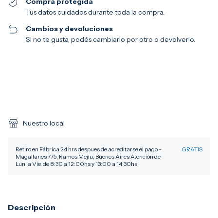
Compra protegida
Tus datos cuidados durante toda la compra.
Cambios y devoluciones
Si no te gusta, podés cambiarlo por otro o devolverlo.
Entregas para el CP:
Cambiar CP
Calcular
Nuestro local
Retiro en Fábrica 24 hrs despues de acreditarse el pago -
GRATIS
Magallanes 775, Ramos Mejía, Buenos Aires Atención de
Lun. a Vie. de 8:30 a 12:00hs y 13:00 a 14:30hs.
Descripción