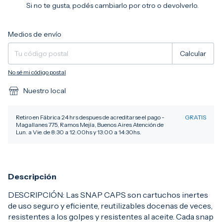
Si no te gusta, podés cambiarlo por otro o devolverlo.
Entregas para el CP:
Cambiar CP
Medios de envío
Calcular
No sé mi código postal
Nuestro local
Retiro en Fábrica 24 hrs despues de acreditarse el pago -
GRATIS
Magallanes 775, Ramos Mejía, Buenos Aires Atención de
Lun. a Vie. de 8:30 a 12:00hs y 13:00 a 14:30hs.
Descripción
DESCRIPCIÓN: Las SNAP CAPS son cartuchos inertes
de uso seguro y eficiente, reutilizables docenas de veces,
resistentes a los golpes y resistentes al aceite. Cada snap