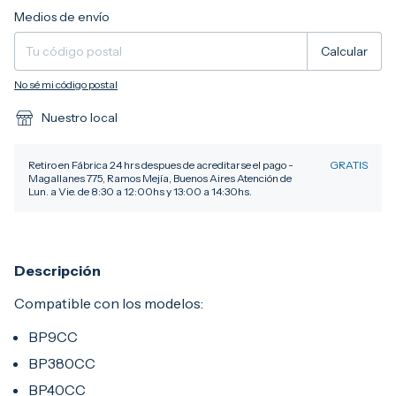
Entregas para el CP:
Cambiar CP
Medios de envío
Calcular
No sé mi código postal
Nuestro local
Retiro en Fábrica 24 hrs despues de acreditarse el pago -
GRATIS
Magallanes 775, Ramos Mejía, Buenos Aires Atención de
Lun. a Vie. de 8:30 a 12:00hs y 13:00 a 14:30hs.
Descripción
Compatible con los modelos:
BP9CC
BP380CC
BP40CC