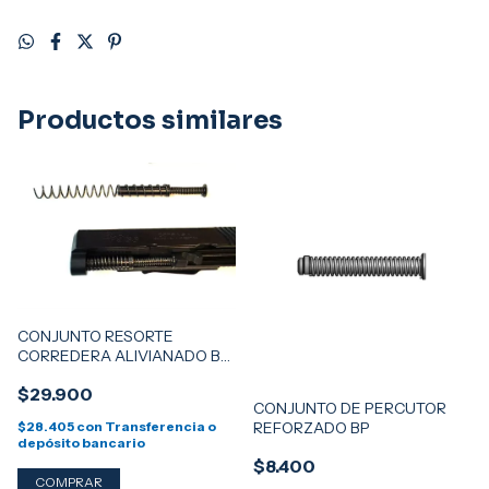
Productos similares
CONJUNTO RESORTE
CORREDERA ALIVIANADO BP
(ÚNICAMENTE PARA
$29.900
MODELOS Bp PRIMERA
CONJUNTO DE PERCUTOR
GENERACIÓN)
REFORZADO BP
$28.405
con
Transferencia o
depósito bancario
$8.400