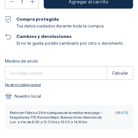
Compra protegida
Tus datos cuidados durante toda la compra.
Cambios y devoluciones
Si no te gusta, podés cambiarlo por otro o devolverlo.
Entregas para el CP:
Cambiar CP
Medios de envío
Calcular
No sé mi código postal
Nuestro local
Retiro en Fábrica 24 hrs despues de acreditarse el pago -
GRATIS
Magallanes 775, Ramos Mejía, Buenos Aires Atención de
Lun. a Vie. de 8:30 a 12:00hs y 13:00 a 14:30hs.