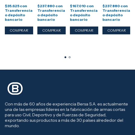
ARC EARMOR
PLUS -
PLUS -
PLUS -
$35.625
con
$237.880
con
$167.010
con
$237.880
con
M11 -
COYOTE
VERDE
ARENA
Transferencia
Transferencia
Transferencia
Transferencia
COMPATIBLES
o depósito
o depósito
o depósito
o depósito
CON M31 &
bancario
bancario
bancario
bancario
M32 / PLUS
Con más de 60 años de experiencia Bersa S.A. es actualmente
una de las empresas líderes en la fabricación de armas cortas
para uso Civil, Deportivo y de Fuerzas de Seguridad,
exportando sus productos a más de 30 países alrededor del
mundo.