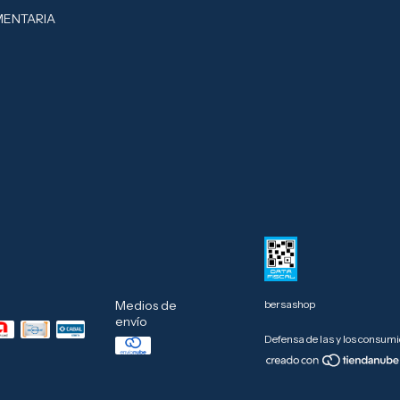
MENTARIA
bersashop
Medios de
envío
Defensa de las y los consum