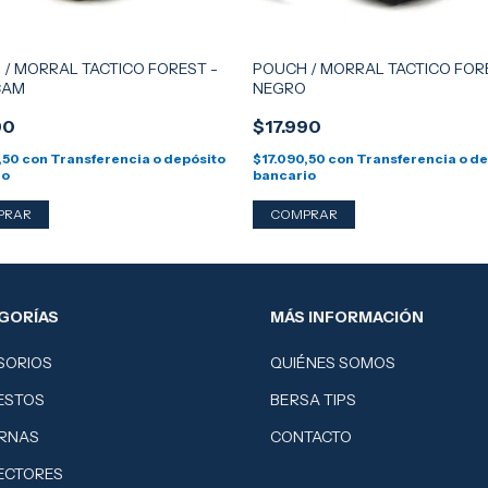
/ MORRAL TACTICO FOREST -
POUCH / MORRAL TACTICO FOR
CAM
NEGRO
90
$17.990
,50
con
Transferencia o depósito
$17.090,50
con
Transferencia o de
io
bancario
GORÍAS
MÁS INFORMACIÓN
SORIOS
QUIÉNES SOMOS
ESTOS
BERSA TIPS
ERNAS
CONTACTO
ECTORES