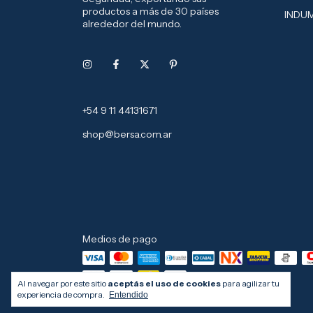
productos a más de 30 países
INDU
alrededor del mundo.
+54 9 11 44131671
shop@bersa.com.ar
Medios de pago
Al navegar por este sitio
aceptás el uso de cookies
para agilizar tu
experiencia de compra.
Entendido