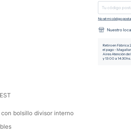
No sé mi código posta
Nuestro loca
Retiro en Fábrica 
el pago - Magalla
Aires Atención de 
y 13:00 a 14:30hs.
REST
con bolsillo divisor interno
bles