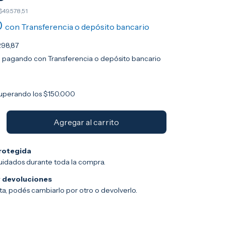
$49.578,51
0
con
Transferencia o depósito bancario
298,87
o
pagando con Transferencia o depósito bancario
uperando los
$150.000
rotegida
uidados durante toda la compra.
 devoluciones
sta, podés cambiarlo por otro o devolverlo.
Cambiar CP