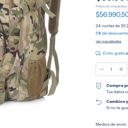
Precio sin impuestos
$56.990,5
24
cuotas de
$5.
5% de descuent
Ver más detalles
Envío gratis
s
Compra p
Tus datos c
Cambios y
Si no te gu
Entregas para el CP:
Medios de envío