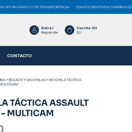
AGANDO CON TRANSFERENCIA
ENVÍOS GRATIS EN COMPRAS DE $150.000
Entrá
/
Carrito
(
0
)
Registráte
$0
CONTACTO
RIA
>
BOLSOS Y MOCHILAS
>
MOCHILA TÁCTICA
 MULTICAM
A TÁCTICA ASSAULT
 - MULTICAM
0