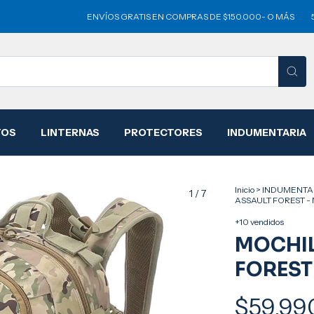
ENVÍOS GRATIS EN COMPRAS DE $150.000- O MÁS
5% OFF P
TOS
LINTERNAS
PROTECTORES
INDUMENTARIA
Inicio
>
INDUMENTA
1
/
7
ASSAULT FOREST -
+10 vendidos
MOCHIL
FOREST
$59.99