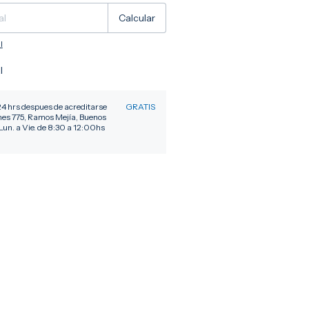
Calcular
l
l
24 hrs despues de acreditarse
GRATIS
nes 775, Ramos Mejía, Buenos
Lun. a Vie. de 8:30 a 12:00hs