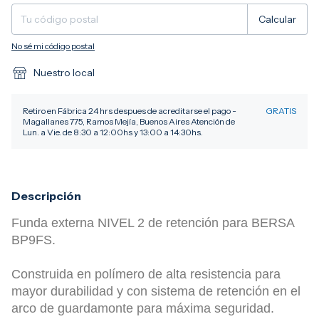
Calcular
No sé mi código postal
Nuestro local
Retiro en Fábrica 24 hrs despues de acreditarse el pago -
GRATIS
Magallanes 775, Ramos Mejía, Buenos Aires Atención de
Lun. a Vie. de 8:30 a 12:00hs y 13:00 a 14:30hs.
Descripción
Funda externa NIVEL 2 de retención para BERSA
BP9FS.
Construida en polímero de alta resistencia para
mayor durabilidad y con s
istema de retención en el
arco de guardamonte para máxima seguridad.