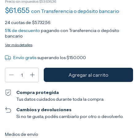
Precio sin impuestos
$53.636,36
$61.655
con
Transferencia o depósito bancario
24
cuotas de
$5.732,56
5% de descuento
pagando con Transferencia o depósito
bancario
Ver más detalles
Envío gratis
superando los
$150.000
Compra protegida
Tus datos cuidados durante toda la compra.
Cambios y devoluciones
Si no te gusta, podés cambiarlo por otro o devolverlo.
Entregas para el CP:
Cambiar CP
Medios de envío