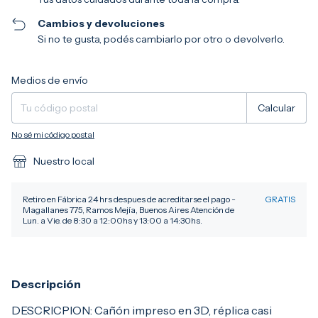
Cambios y devoluciones
Si no te gusta, podés cambiarlo por otro o devolverlo.
Entregas para el CP:
Cambiar CP
Medios de envío
Calcular
No sé mi código postal
Nuestro local
Retiro en Fábrica 24 hrs despues de acreditarse el pago -
GRATIS
Magallanes 775, Ramos Mejía, Buenos Aires Atención de
Lun. a Vie. de 8:30 a 12:00hs y 13:00 a 14:30hs.
Descripción
DESCRICPION: Cañón impreso en 3D, réplica casi