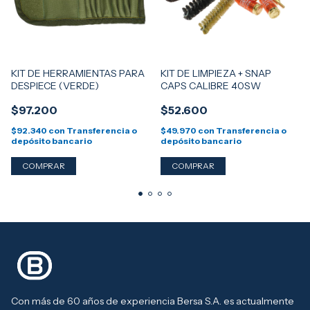
KIT DE HERRAMIENTAS PARA
KIT DE LIMPIEZA + SNAP
DESPIECE (VERDE)
CAPS CALIBRE 40SW
$97.200
$52.600
$92.340
con
Transferencia o
$49.970
con
Transferencia o
depósito bancario
depósito bancario
Con más de 60 años de experiencia Bersa S.A. es actualmente