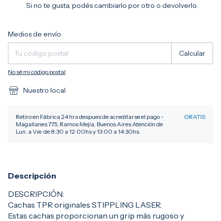
Si no te gusta, podés cambiarlo por otro o devolverlo.
Entregas para el CP:
Cambiar CP
Medios de envío
Calcular
No sé mi código postal
Nuestro local
Retiro en Fábrica 24 hrs despues de acreditarse el pago -
GRATIS
Magallanes 775, Ramos Mejía, Buenos Aires Atención de
Lun. a Vie. de 8:30 a 12:00hs y 13:00 a 14:30hs.
Descripción
DESCRIPCIÓN:
Cachas TPR originales STIPPLING LASER.
Estas cachas proporcionan un grip más rugoso y